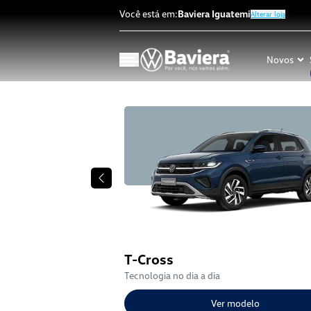
Você está em:
Baviera Iguatemi
Alterar loja
Novos
T-Cross
Tecnologia no dia a dia
modelo
Ver modelo