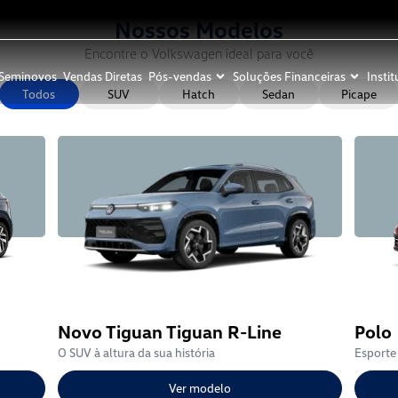
Nossos Modelos
Encontre o Volkswagen ideal para você
Seminovos
Vendas Diretas
Pós-vendas
Soluções Financeiras
Instit
Todos
SUV
Hatch
Sedan
Picape
Novo Tiguan Tiguan R-Line
Polo
O SUV à altura da sua história
Esporte
Ver modelo