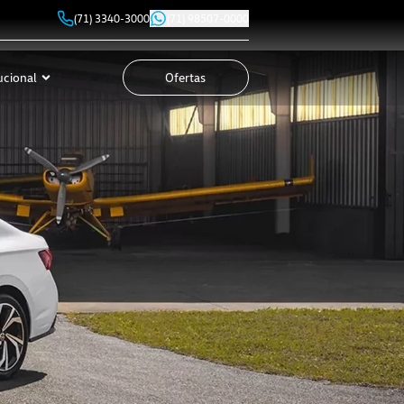
(71) 3340-3000
(71) 98507-0000
ucional
Ofertas