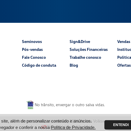
Seminovos
Sign&Drive
Vendas 
Pós-vendas
Soluções Financeiras
Institu
Fale Conosco
Trabalhe conosco
Politic
Código de conduta
Blog
Ofertas
No trânsito, enxergar o outro salva vidas.
Todos os direitos reservados |
2026
Baviera Volkswagen
ite, além de personalizar conteúdo e anúncios.
ENTENDI
Desenvolvido por Syonet
vegador e conferir a nossa
Política de Privacidade.